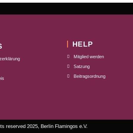
HELP
S
Mitglied werden
zerklärung
Satzung
Beitragsordnung
is
ghts reserved 2025, Berlin Flamingos e.V.