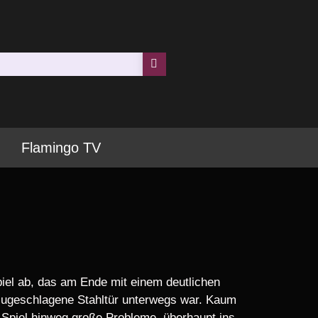
Flamingo TV
piel ab, das am Ende mit einem deutlichen
 zugeschlagene Stahltür unterwegs war. Kaum
e Spiel hinweg große Probleme, überhaupt ins