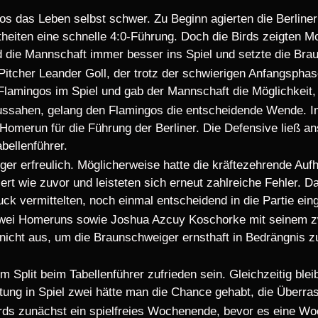
gos das Leben selbst schwer. Zu Beginn agierten die Berliner
eiten eine schnelle 4:0-Führung. Doch die Birds zeigten Mo
nd die Mannschaft immer besser ins Spiel und setzte die B
 Pitcher Leander Goll, der trotz der schwierigen Anfangspha
e Flamingos im Spiel und gab der Mannschaft die Möglichkei
 aussahen, gelang den Flamingos die entscheidende Wende. I
omerun für die Führung der Berliner. Die Defensive ließ a
bellenführer.
ger erfreulich. Möglicherweise hatte die kräftezehrende Aufho
ert wie zuvor und leisteten sich erneut zahlreiche Fehler. D
ck vermittelten, noch einmal entscheidend in die Partie ein
zwei Homeruns sowie Joshua Azcuy Koschorke mit seinem 
 nicht aus, um die Braunschweiger ernsthaft in Bedrängnis z
 Split beim Tabellenführer zufrieden sein. Gleichzeitig ble
stung in Spiel zwei hätte man die Chance gehabt, die Überr
 zunächst ein spielfreies Wochenende, bevor es eine Woch