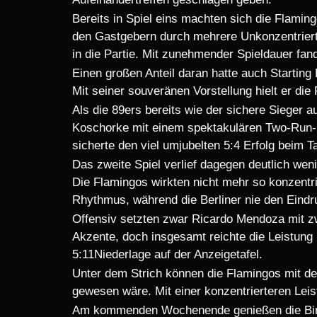
Bereits in Spiel eins machten sich die Flamin
den Gastgebern durch mehrere Unkonzentrierth
in die Partie. Mit zunehmender Spieldauer fa
Einen großen Anteil daran hatte auch Starting
Mit seiner souveränen Vorstellung hielt er di
Als die 89ers bereits wie der sichere Sieger
Koschorke mit einem spektakulären Two-Run-H
sicherte den viel umjubelten 5:4 Erfolg beim Ta
Das zweite Spiel verlief dagegen deutlich weni
Die Flamingos wirkten nicht mehr so konzentri
Rhythmus, während die Berliner nie den Eindru
Offensiv setzten zwar Ricardo Mendoza mit 
Akzente, doch insgesamt reichte die Leistung
5:11Niederlage auf der Anzeigetafel.
Unter dem Strich können die Flamingos mit dem
gewesen wäre. Mit einer konzentrierteren Lei
Am kommenden Wochenende genießen die Birds