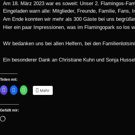
Am 18. März 2023 war es soweit: Unser 2. Flamingos-Famili
Eingeladen warn alle: Mitglieder, Freunde, Familie, Fans, 
Am Ende konnten wir mehr als 300 Gäste bei uns begrüß
Hier ein paar Impressionen, was im Flamingopark so los w
Wir bedanken uns bei allen Helfern, bei den Familienlotsin
Ein besonderer Dank an Christiane Kuhn und Sonja Hussels 
Geschminkt wurde auch
Angie ha
Und man
Kids
He
Hä
M
Teilen mit:
Mehr
Gefällt mir: