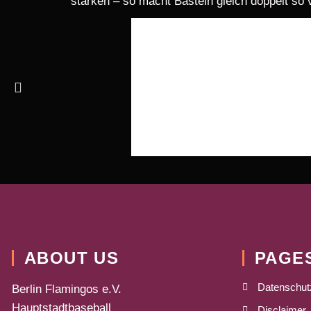
stärken – so macht Basteln gleich doppelt so 
ABOUT US
PAGE
Datenschut
Berlin Flamingos e.V.
Hauptstadtbaseball
Disclaimer