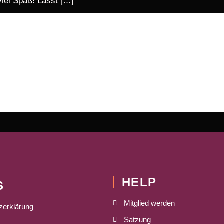
viel Spaß! Lasst […]
HELP
S
Mitglied werden
zerklärung
Satzung